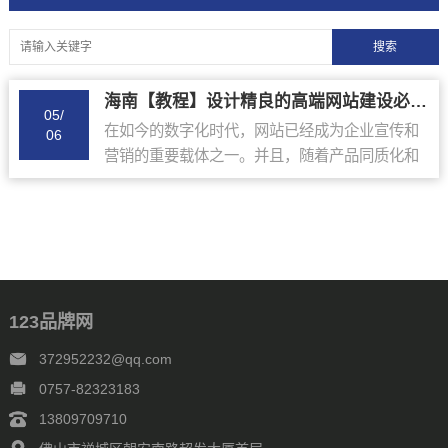
海南【教程】设计精良的高端网站建设必备！浅析六个关键点【很重要?】
05/
在如今的数字化时代，网站已经成为企业宣传和
06
营销的重要载体之一。并且，随着产品同质化和
竞争加剧，企业网站不仅仅是展示产品和服务的
平台，还充当了面向用户的门户，成为企业品牌
形象和...
123品牌网
372952232@qq.com
0757-82323183
13809709710