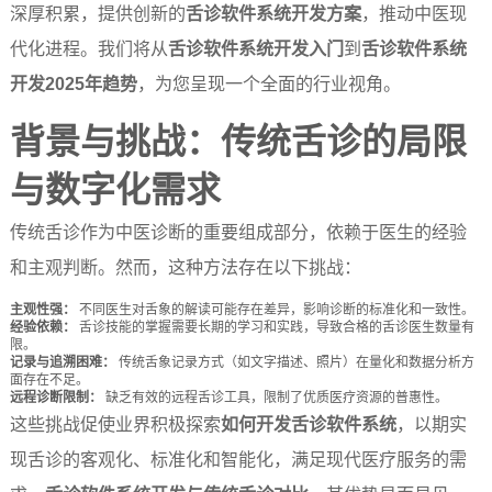
深厚积累，提供创新的
舌诊软件系统开发方案
，推动中医现
代化进程。我们将从
舌诊软件系统开发入门
到
舌诊软件系统
开发2025年趋势
，为您呈现一个全面的行业视角。
背景与挑战：传统舌诊的局限
与数字化需求
传统舌诊作为中医诊断的重要组成部分，依赖于医生的经验
和主观判断。然而，这种方法存在以下挑战：
主观性强：
不同医生对舌象的解读可能存在差异，影响诊断的标准化和一致性。
经验依赖：
舌诊技能的掌握需要长期的学习和实践，导致合格的舌诊医生数量有
限。
记录与追溯困难：
传统舌象记录方式（如文字描述、照片）在量化和数据分析方
面存在不足。
远程诊断限制：
缺乏有效的远程舌诊工具，限制了优质医疗资源的普惠性。
这些挑战促使业界积极探索
如何开发舌诊软件系统
，以期实
现舌诊的客观化、标准化和智能化，满足现代医疗服务的需