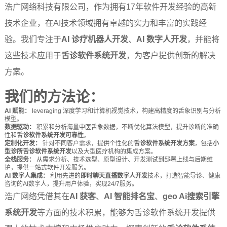
浩广网络科技有限公司，作为拥有17年软件开发经验的高新
技术企业，在AI技术领域拥有卓越的实力和丰富的实践经
验。我们专注于
AI 诊疗机器人开发
、
AI 数字人开发
，并能将
这些技术应用于
舌诊软件系统开发
，为客户提供创新的解决
方案。
我们的方法论：
AI 赋能：
leveraging 深度学习和计算机视觉技术，构建高精度的舌象识别与分析
模型。
数据驱动：
积累和分析海量中医舌象数据，不断优化算法模型，提升诊断的准确
性和
舌诊软件系统开发可靠性
。
定制化开发：
针对不同客户需求，提供个性化的
舌诊软件系统开发方案
，包括
小
型诊所舌诊软件系统开发
以及大型医疗机构的集成方案。
全栈服务：
从需求分析、技术选型、原型设计、开发测试到部署上线与后期维
护，提供一站式软件开发服务。
AI 数字人集成：
利用先进的
即时聊天直播数字人开发
技术，打造智能导诊、健康
咨询的AI数字人，提升用户体验，实现24/7服务。
浩广网络凭借其在
AI 获客
、
AI 智能排名宝
、
geo Ai搜索引擎
系统开发
等方面的技术积累，能够为舌诊软件系统开发提供