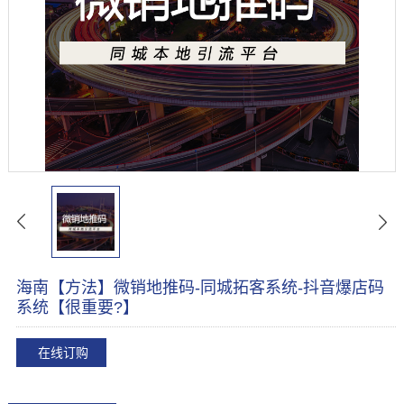
海南【方法】微销地推码-同城拓客系统-抖音爆店码
系统【很重要?】
在线订购